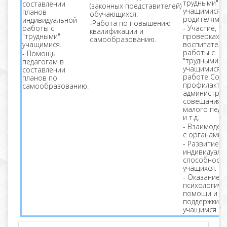
трудными"
составлении
(законных представителей)
учащимися и
планов
обучающихся.
родителями.
индивидуальной
-Работа по повышению
работы с
- Участие, в
квалификации и
"трудными"
проверках п
самообразованию.
учащимися.
воспитатель
работы с
- Помощь
"трудными"
педагогам в
учащимися,
составлении
работе Сов
планов по
профилактик
самообразованию.
администра
совещаниях,
малого педс
и т.д.
- Взаимодей
с органами.
- Развитие
индивидуаль
способност
учащихся.
- Оказание
психологиче
помощи и
поддержки
учащимся.