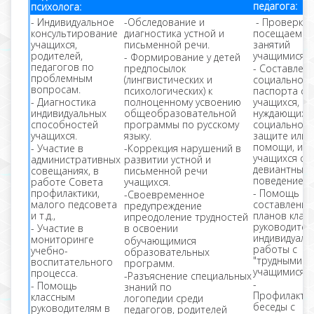
педагога:
психолога:
- Индивидуальное
-Обследование и
- Проверка
консультирование
диагностика устной и
посещаемос
учащихся,
письменной речи.
занятий
родителей,
учащимися.
- Формирование у детей
педагогов по
предпосылок
- Составлен
проблемным
(лингвистических и
социального
вопросам.
психологических) к
паспорта се
- Диагностика
полноценному усвоению
учащихся,
индивидуальных
общеобразовательной
нуждающихся
способностей
программы по русскому
социальной
учащихся.
языку.
защите или
помощи, и
- Участие в
-Коррекция нарушений в
учащихся с
административных
развитии устной и
девиантным
совещаниях, в
письменной речи
поведением.
работе Совета
учащихся.
профилактики,
- Помощь в
-Своевременное
малого педсовета
составлении
предупреждение
и т.д.,
планов клас
ипреодоление трудностей
руководител
- Участие в
в освоении
индивидуаль
мониторинге
обучающимися
работы с
учебно-
образовательных
"трудными"
воспитательного
программ.
учащимися.
процесса.
-Разъяснение специальных
-
- Помощь
знаний по
Профилакти
классным
логопедии среди
беседы с
руководителям в
педагогов, родителей