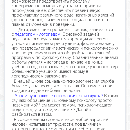
возможности предотвратить проблему,
своевременно выявить и устранить причины,
порождающие ее, обеспечить превентивную
профилактику различного рода негативных явлений
(нравственного, физического, социального и т. п.
плана), отклонений в поведении.
Дети, имеющие проблемы с речью, занимаются
с
педагогом - логопедом
. Основной задачей
педагога-логопеда является коррекция дефектов
устной и письменной речи у детей, формирование у
них предпосылок (лингвистических и психологических)
к полноценному усвоению общеобразовательной
программы по русскому языку. Сравнительный анализ
работы учителя – логопеда в начале и в конце
учебного года показывает, что в конце учебного года
большинство учащихся имеют норму в
логопедическом заключении.
В нашей школе социально-психологическая служба
была создана несколько лет назад. Она имеет свои
традиции и даже небольшой архив.
Зачем нужна школе психологическая служба?
В каких
случаях обращение к школьному психологу просто
незаменимо? Чем может помочь психолог-педагог
родителям, учителям, учащимся? Давайте
разбираться в этом.
В современном сложном мире любой взрослый
человек испытывает трудности, под влиянием
которых начинает сомневаться в себе, в своих