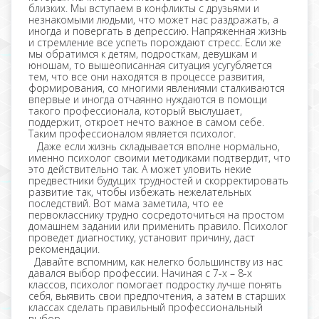
близких. Мы вступаем в конфликты с друзьями и
незнакомыми людьми, что может нас раздражать, а
иногда и повергать в депрессию. Напряженная жизнь
и стремление все успеть порождают стресс. Если же
мы обратимся к детям, подросткам, девушкам и
юношам, то вышеописанная ситуация усугубляется
тем, что все они находятся в процессе развития,
формирования, со многими явлениями сталкиваются
впервые и иногда отчаянно нуждаются в помощи
такого профессионала, который выслушает,
поддержит, откроет нечто важное в самом себе.
Таким профессионалом является психолог.
Даже если жизнь складывается вполне нормально,
именно психолог своими методиками подтвердит, что
это действительно так. А может уловить некие
предвестники будущих трудностей и скорректировать
развитие так, чтобы избежать нежелательных
последствий. Вот мама заметила, что ее
первокласснику трудно сосредоточиться на простом
домашнем задании или применить правило. Психолог
проведет диагностику, установит причину, даст
рекомендации.
Давайте вспомним, как нелегко большинству из нас
давался выбор профессии. Начиная с 7-х – 8-х
классов, психолог помогает подростку лучше понять
себя, выявить свои предпочтения, а затем в старших
классах сделать правильный профессиональный
выбор.