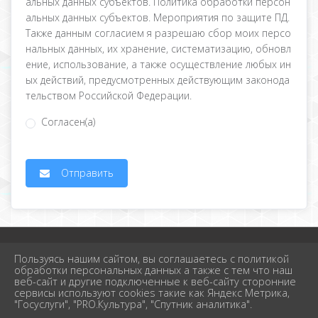
альных данных субъектов. Политика обработки персон
альных данных субъектов. Мероприятия по защите ПД.
Также данным согласием я разрешаю сбор моих персо
нальных данных, их хранение, систематизацию, обновл
ение, использование, а также осуществление любых ин
ых действий, предусмотренных действующим законода
тельством Российской Федерации.
Согласен(а)
Отправить
2026 г. school-1krimsk.ru
Пользуясь нашим сайтом, вы соглашаетесь с политикой
Вход
обработки персональных данных а также с тем что наш
Карта сайта
веб-сайт и другие подключенные к веб-сайту сторонние
Политика обработки персональных данных
сервисы используют cookies такие как Яндекс Метрика,
"Госуслуги", "PRO.Культура", "Спутник аналитика".
Сделано на KubCMS