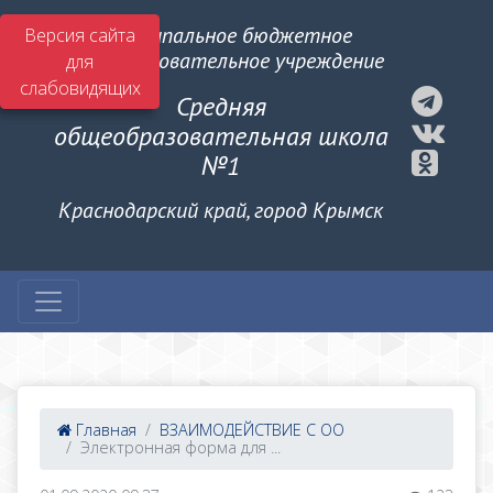
Муниципальное бюджетное
Версия сайта
общеобразовательное учреждение
для
слабовидящих
Средняя
общеобразовательная школа
№1
Краснодарский край, город Крымск
Главная
ВЗАИМОДЕЙСТВИЕ С ОО
Электронная форма для ...