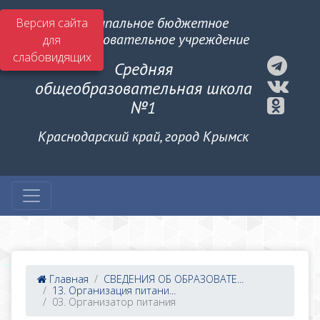
Муниципальное бюджетное
Версия сайта
общеобразовательное учреждение
для
слабовидящих
Средняя
общеобразовательная школа
№1
Краснодарский край, город Крымск
Главная
СВЕДЕНИЯ ОБ ОБРАЗОВАТЕ...
13. Организация питани...
03. Организатор питания