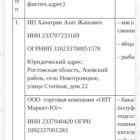
п/
фактич.адрес)
п
1.
ИП Хачатрян Азат Жанович
- мясо (
свинина
ИНН 233707233169
- яйца 
ОГРНИП 316233700051578
- рыба.
Юридический адрес:
Ростовская область, Азовский
район, село Новотроицкое,
улица Степная, дом 22
ООО торговая компания «ОПТ
- бакал
Маркет-Юг»
полуфаб
подсолн
ИНН 2337040420 ОГРН
пшеничн
1092337001283
кисель,