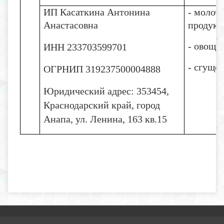
ИП Касаткина Антонина
- молоч
Анастасовна
продукц
- овощи
ИНН 233703599701
- сгуще
ОГРНИП 319237500004888
Юридический адрес: 353454,
Краснодарский край, город
Анапа, ул. Ленина, 163 кв.15
2026 г. school-1krimsk.ru