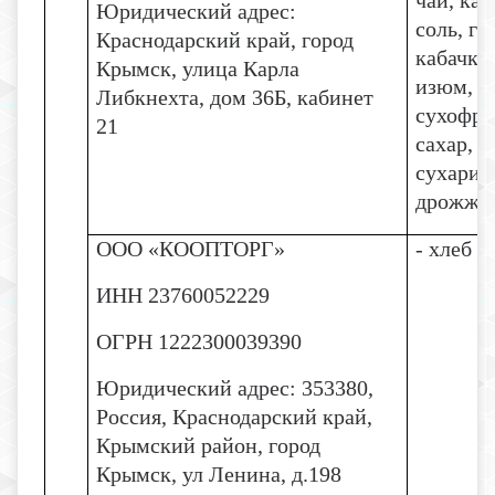
чай, ка
Юридический адрес:
соль, г
Краснодарский край, город
кабачков
Крымск, улица Карла
изюм, к
Либкнехта, дом 36Б, кабинет
сухофру
21
сахар, 
сухари 
дрожжи
ООО «КООПТОРГ»
- хлеб
ИНН 23760052229
ОГРН 1222300039390
Юридический адрес: 353380,
Россия, Краснодарский край,
Крымский район, город
Крымск, ул Ленина, д.198