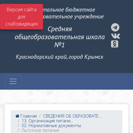
Муниципальное бюджетное
Версия сайта
общеобразовательное учреждение
для
слабовидящих
Средняя
общеобразовательная школа
№1
Краснодарский край, город Крымск
Главная
СВЕДЕНИЯ ОБ ОБРАЗОВАТЕ...
13. Организация питани...
02. Нормативные документы
Льготное питание