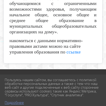
обучающимися с ограниченными
возможностями здоровья, получающим
начальное общее, основное общее и
среднее общее образование в
муниципальных общеобразовательных
организациях на дому».
накомиться с данными нормативно-
правовыми актами можно на сайте
управления образования по
ссылке
2026 г. school-1krimsk.ru
Пользуясь нашим сайтом, вы соглашаетесь с политикой
Вход
обработки персональных данных а также с тем что наш
Карта сайта
веб-сайт и другие подключенные к веб-сайту сторонние
Политика обработки персональных данных
сервисы используют cookies такие как Яндекс Метрика,
"Госуслуги", "PRO.Культура", "Спутник аналитика".
Сделано на KubCMS
Разработка и поддержка
Подробнее