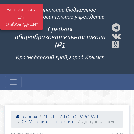
Муниципальное бюджетное
Версия сайта
общеобразовательное учреждение
для
слабовидящих
Средняя
общеобразовательная школа
№1
Краснодарский край, город Крымск
Главная
СВЕДЕНИЯ ОБ ОБРАЗОВАТЕ...
07. Материально-технич...
Доступная среда