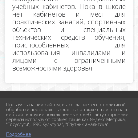
учебных кабинетов. Пока в школе
нет кабинетов и мест для
практических занятий, спортивных
объектов и специальных
технических средств обучения,
приспособленных для
использования инвалидами и
лицами с ограниченными
возможностями здоровья.
2026 г. school-1krimsk.ru
Пользуясь нашим сайтом, вы соглашаетесь с политикой
Вход
обработки персональных данных а также с тем что наш
Карта сайта
веб-сайт и другие подключенные к веб-сайту сторонние
Политика обработки персональных данных
сервисы используют cookies такие как Яндекс Метрика,
"Госуслуги", "PRO.Культура", "Спутник аналитика".
Сделано на KubCMS
Разработка и поддержка
Подробнее