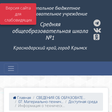
Муниципальное бюджетное
Версия сайта
общеобразовательное учреждение
для
слабовидящих
Средняя
общеобразовательная школа
№1
Краснодарский край, город Крымск
Главная
СВЕДЕНИЯ ОБ ОБРАЗОВАТЕ...
07. Материально-технич...
Доступная среда
Информация о техническ...