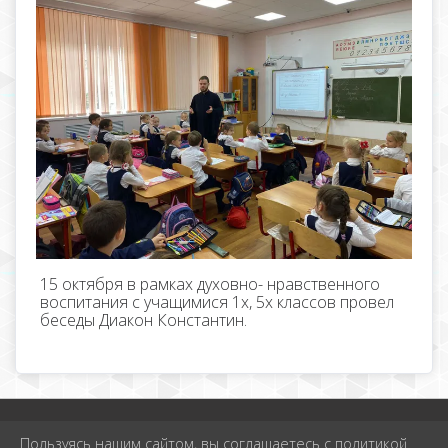
15 октября в рамках духовно- нравственного
воспитания с учащимися 1х, 5х классов провел
беседы Диакон Константин.
2026 г. school-1krimsk.ru
Пользуясь нашим сайтом, вы соглашаетесь с политикой
Вход