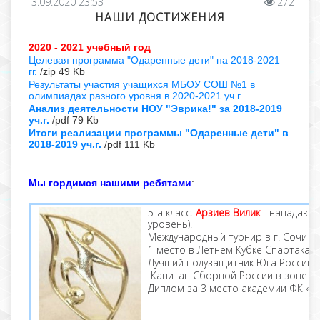
13.09.2020 23:53
272
НАШИ ДОСТИЖЕНИЯ
2020 - 2021 учебный год
Целевая программа "Одаренные дети" на 2018-2021
гг.
/zip 49 Kb
Результаты участия учащихся МБОУ СОШ №1 в
олимпиадах разного уровня в 2020-2021 уч.г
.
Анализ деятельности НОУ "Эврика!" за 2018-2019
уч.г.
/pdf 79 Kb
Итоги реализации программы "Одаренные дети" в
2018-2019 уч.г.
/pdf 111 Kb
Мы гордимся нашими ребятами
:
5-а класс.
Арзиев Вилик
- нападающ
уровень).
Международный турнир в г. Сочи 
1 место в Летнем Кубке Спартака
Лучший полузащитник Юга России 2
Капитан Сборной России в зоне Ан
Диплом за 3 место академии ФК «К