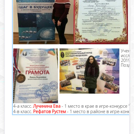
Учени
иссле
2019г
Поздр
4-а класс.
Лучинина Ева
- 1 место в крае в игре-конкурсе "К
4-в класс.
Рефатов Рустем
- 1 место в районе в игре-конкур