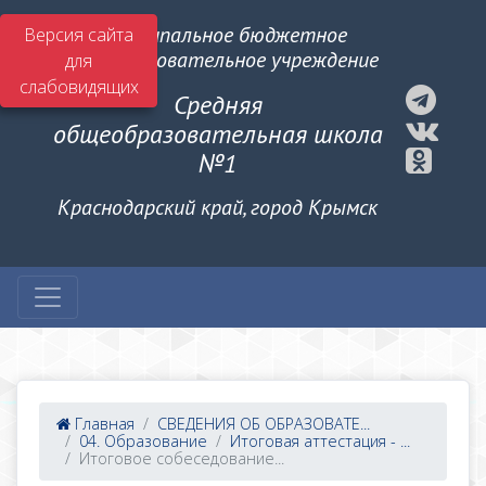
Муниципальное бюджетное
Версия сайта
общеобразовательное учреждение
для
слабовидящих
Средняя
общеобразовательная школа
№1
Краснодарский край, город Крымск
Главная
СВЕДЕНИЯ ОБ ОБРАЗОВАТЕ...
04. Образование
Итоговая аттестация - ...
Итоговое собеседование...