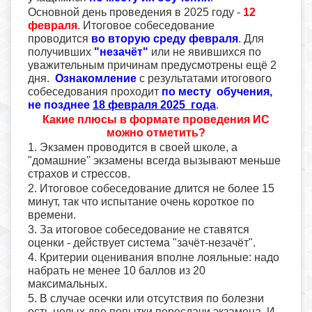
Основной день проведения в 2025 году -
12
февраля
. Итоговое собеседование
проводится
во вторую среду февраля
. Для
получивших
"незачёт"
или не явившихся по
уважительным причинам предусмотрены ещё 2
дня.
Ознакомление
с результатами итогового
собеседования проходит
по месту обучения,
не позднее
18 февраля 2025 года
.
Какие плюсы в формате проведения ИС
можно отметить?
1. Экзамен проводится в своей школе, а
"домашние" экзамены всегда вызывают меньше
страхов и стрессов.
2. Итоговое собеседование длится не более 15
минут, так что испытание очень короткое по
времени.
3. За итоговое собеседование не ставятся
оценки - действует система "зачёт-незачёт".
4. Критерии оценивания вполне лояльные: надо
набрать не менее 10 баллов из 20
максимальных.
5. В случае осечки или отсутствия по болезни
есть целых две попытки пересдачи экзамена. И,