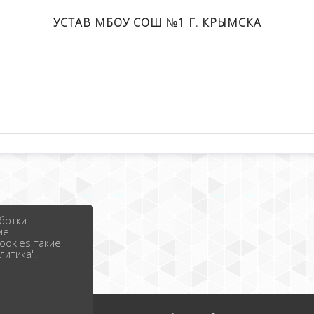
УСТАВ МБОУ СОШ №1 Г. КРЫМСКА
ботки
ие
ookies такие
литика".