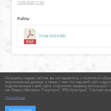
13.09.2020 12:50
Файлы
Устав (326.6 KiB)
Пользуясь нашим сайтом, вы соглашаетесь с политикой обра
персональных данных а также с тем что наш веб-сайт и друг
подключенные к веб-сайту сторонние сервисы используют c
как Яндекс Метрика, "Госуслуги", "PRO.Культура", "Спутник ана
Подробнее
Подтверждаю