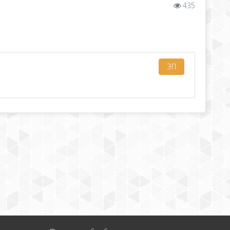
435
ЭП