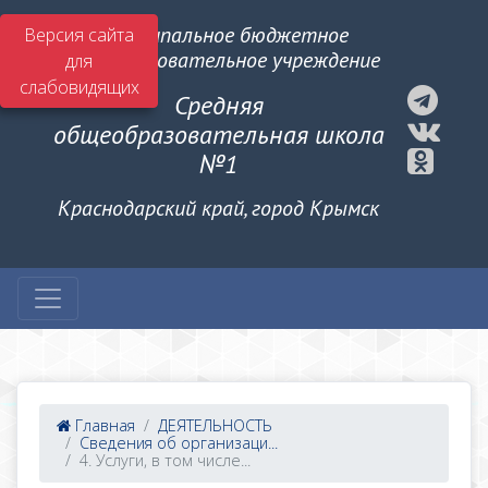
Муниципальное бюджетное
Версия сайта
общеобразовательное учреждение
для
слабовидящих
Средняя
общеобразовательная школа
№1
Краснодарский край, город Крымск
Главная
ДЕЯТЕЛЬНОСТЬ
Сведения об организаци...
4. Услуги, в том числе...