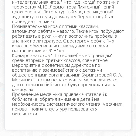
интелектуальная игра, " Что, где, когда" по жизни и
творчеству М. Ю. Лермонтова "Мятежный гений
вдохновенья". Литературный час, посвященный
художнику, поэту и драматургу Лермонтову был
проведен с 3- ми кл.
Познавательная игра с пятыми классами,
запомнится ребятам надолго. Такие игры побуждают
ребят взять в руки книгу и восполнить пробелы в
знаниях по литературе. С восторгом ребята 1- х
классов обменивались закладками со своими
наставниками из 9" В" кл.
Конкурс знатоков " "По волшебным страницам"
среди вторых и третьих классов, совместное
мероприятие с советником директора по
воспитанию и взаимодействию с детскими
общественными организациями Бурмистровой О. А.
Месячник на этом не закончился, мероприятия ко
дню школьных библиотек будут продолжаться на
каникулах.
Проведение месячника привлек читателей к
библиотеке, обратил внимание детей на
необходимость систематического чтения, месячник
призван поднять культуру пользователя
библиотеки.