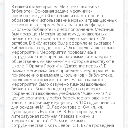
В нашей школе прошел Месячник школьных
библиотек. Основная задача месячника-
приобщение детей к чтению и грамотности в
образовании, использование новых и традиционных
эффективных форм работы, раскрытие фонда
школьной библиотеки и его пополнение. Месячник
был посвящен Международному дню школьных
библиотек, который в этом году отмечается 28
октября. В библиотеке была оформлена выставка "
Библиотека- сердце школы". Был представлен план
мероприятий. Мероприятия проводились в
сотрудничестве с преподавателями литературы, с
общественными движениями, которые действуют в
школе " Орлята России" и "Движение первых". В
рамках месячника были проведены мероприятия по
привлечению внимания школьников к библиотеке,
продвижению книги и чтения. Начало каждого
мероприятия было озвучено гимном школьных
библиотек. Был проведен рейд по проверке
сохранности школьных учебников "Живи книга!", с
целью воспитать у ребят бережное отношение к
книге, к школьному имуществу. К 110 годовщине со
дня рождения М. Ю. Лермонтова с 10-А кл., кл.
Руководитель Бутакова В. В. Была проведена
литературная гостиная " Кавказ в жизни и
творчестве поэта". С 7- ми классами в
сотрудничестве с Котышевой С. Г. Была проведена