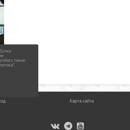
ботки
ие
ookies такие
литика".
ход
Карта сайта