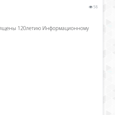
58
священы 120летию Информационному