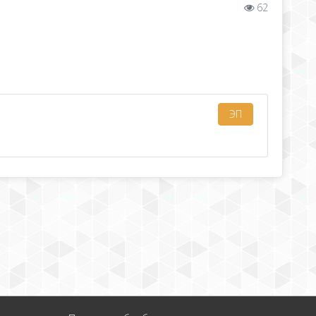
62
ЭП