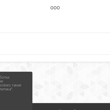
ООО
ботки
ие
ookies такие
литика".