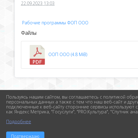
22.09.2023 13:03
Рабочие программы ФОП ООО
Файлы
ООП ООО (4.8 MiB)
Пользуясь нашим сайтом, вы соглашаетесь с политикой обра
персональных данных а также с тем что наш веб-сайт и друг
подключенные к веб-сайту сторонние сервисы используют c
как Яндекс Метрика, "Госуслуги", "PRO.Культура", "Спутник ана
Подробнее
Подтверждаю