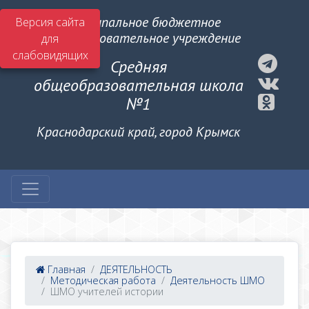
Муниципальное бюджетное
Версия сайта
общеобразовательное учреждение
для
слабовидящих
Средняя
общеобразовательная школа
№1
Краснодарский край, город Крымск
Главная
ДЕЯТЕЛЬНОСТЬ
Методическая работа
Деятельность ШМО
ШМО учителей истории