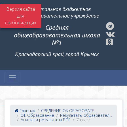
Муниципальное бюджетное
Версия сайта
общеобразовательное учреждение
для
слабовидящих
Средняя
общеобразовательная школа
№1
Краснодарский край, город Крымск
Главная
СВЕДЕНИЯ ОБ ОБРАЗОВАТЕ...
04. Образование
Результаты образовател...
Анализ и результаты ВПР
7 класс