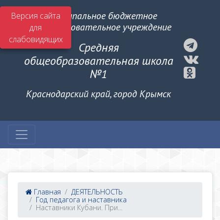
Муниципальное бюджетное
Версия сайта
общеобразовательное учреждение
для
слабовидящих
Средняя
общеобразовательная школа
№1
Краснодарский край, город Крымск
Главная
ДЕЯТЕЛЬНОСТЬ
Год педагога и наставника
Наставники Кубани. При...